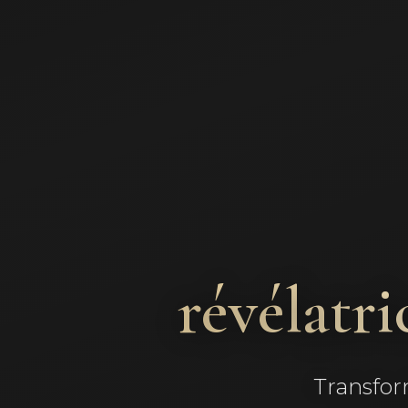
révélatri
Transfor