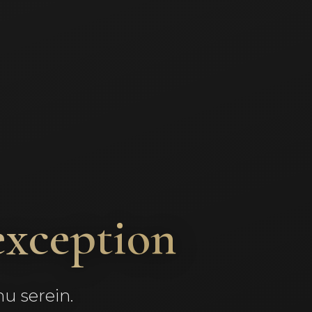
'exception
u serein.